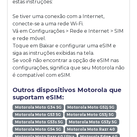
estas instruções:
Se tiver uma conexão com a Internet,
conecte-se a uma rede Wi-Fi.
Vá em Configurações > Rede e Internet > SIM
e rede móvel.
Toque em Baixar e configurar uma eSIM e
siga as instruções exibidas na tela.
Se você não encontrar a opção de eSIM nas
configurações, significa que seu Motorola não
é compatível com eSIM.
Outros dispositivos Motorola que
suportam eSIM:
Motorola Moto G34 5G
Motorola Moto G52j 5G
Motorola Moto G53 5G
Motorola Moto G53j 5G
Motorola Moto G53s 5G
Motorola Moto G53y 5G
Motorola Moto G54 5G
Motorola Moto Razr 40
Motorola Moto Razr 40 Ultra
Motorola Edge 40