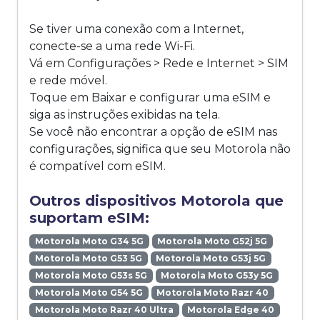
Se tiver uma conexão com a Internet,
conecte-se a uma rede Wi-Fi.
Vá em Configurações > Rede e Internet > SIM
e rede móvel.
Toque em Baixar e configurar uma eSIM e
siga as instruções exibidas na tela.
Se você não encontrar a opção de eSIM nas
configurações, significa que seu Motorola não
é compatível com eSIM.
Outros dispositivos Motorola que
suportam eSIM:
Motorola Moto G34 5G
Motorola Moto G52j 5G
Motorola Moto G53 5G
Motorola Moto G53j 5G
Motorola Moto G53s 5G
Motorola Moto G53y 5G
Motorola Moto G54 5G
Motorola Moto Razr 40
Motorola Moto Razr 40 Ultra
Motorola Edge 40