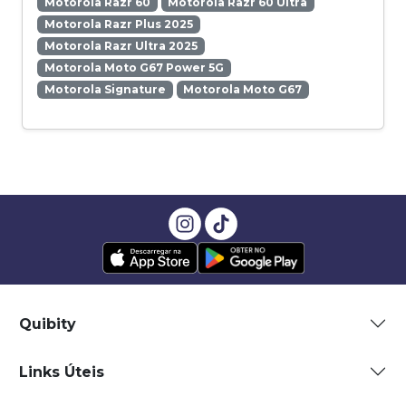
Motorola Razr 60
Motorola Razr 60 Ultra
Motorola Razr Plus 2025
Motorola Razr Ultra 2025
Motorola Moto G67 Power 5G
Motorola Signature
Motorola Moto G67
Quibity
Links Úteis