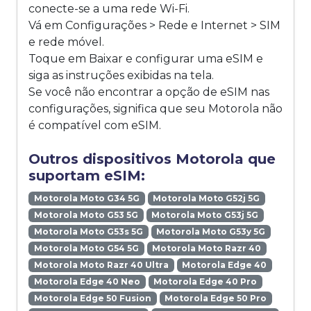
conecte-se a uma rede Wi-Fi.
Vá em Configurações > Rede e Internet > SIM
e rede móvel.
Toque em Baixar e configurar uma eSIM e
siga as instruções exibidas na tela.
Se você não encontrar a opção de eSIM nas
configurações, significa que seu Motorola não
é compatível com eSIM.
Outros dispositivos Motorola que
suportam eSIM:
Motorola Moto G34 5G
Motorola Moto G52j 5G
Motorola Moto G53 5G
Motorola Moto G53j 5G
Motorola Moto G53s 5G
Motorola Moto G53y 5G
Motorola Moto G54 5G
Motorola Moto Razr 40
Motorola Moto Razr 40 Ultra
Motorola Edge 40
Motorola Edge 40 Neo
Motorola Edge 40 Pro
Motorola Edge 50 Fusion
Motorola Edge 50 Pro