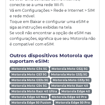
conecte-se a uma rede Wi-Fi.
Vá em Configurações > Rede e Internet > SIM
e rede móvel.
Toque em Baixar e configurar uma eSIM e
siga as instruções exibidas na tela.
Se você não encontrar a opção de eSIM nas
configurações, significa que seu Motorola não
é compatível com eSIM.
Outros dispositivos Motorola que
suportam eSIM:
Motorola Moto G34 5G
Motorola Moto G52j 5G
Motorola Moto G53 5G
Motorola Moto G53j 5G
Motorola Moto G53s 5G
Motorola Moto G53y 5G
Motorola Moto G54 5G
Motorola Moto Razr 40
Motorola Moto Razr 40 Ultra
Motorola Edge 40
Motorola Edge 40 Neo
Motorola Edge 40 Pro
Motorola Edge 50 Fusion
Motorola Edge 50 Pro