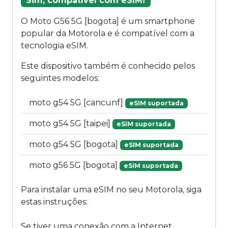
Sim, compatível com eSIM!
O Moto G56 5G [bogota] é um smartphone
popular da Motorola e é compatível com a
tecnologia eSIM.
Este dispositivo também é conhecido pelos
seguintes modelos:
moto g54 5G [cancunf]
eSIM suportada
moto g54 5G [taipei]
eSIM suportada
moto g54 5G [bogota]
eSIM suportada
moto g56 5G [bogota]
eSIM suportada
Para instalar uma eSIM no seu Motorola, siga
estas instruções:
Se tiver uma conexão com a Internet,