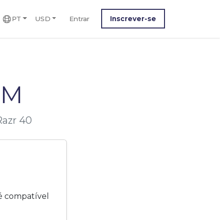
PT
USD
Entrar
Inscrever-se
IM
Razr 40
é compatível