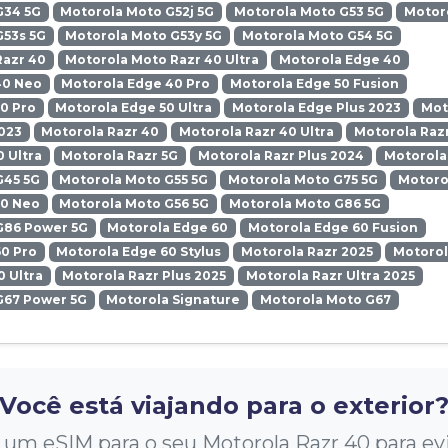
G34 5G
Motorola Moto G52j 5G
Motorola Moto G53 5G
Motoro
G53s 5G
Motorola Moto G53y 5G
Motorola Moto G54 5G
Razr 40
Motorola Moto Razr 40 Ultra
Motorola Edge 40
40 Neo
Motorola Edge 40 Pro
Motorola Edge 50 Fusion
0 Pro
Motorola Edge 50 Ultra
Motorola Edge Plus 2023
Mot
023
Motorola Razr 40
Motorola Razr 40 Ultra
Motorola Razr
0 Ultra
Motorola Razr 5G
Motorola Razr Plus 2024
Motorola
G45 5G
Motorola Moto G55 5G
Motorola Moto G75 5G
Motoro
50 Neo
Motorola Moto G56 5G
Motorola Moto G86 5G
G86 Power 5G
Motorola Edge 60
Motorola Edge 60 Fusion
0 Pro
Motorola Edge 60 Stylus
Motorola Razr 2025
Motorol
0 Ultra
Motorola Razr Plus 2025
Motorola Razr Ultra 2025
G67 Power 5G
Motorola Signature
Motorola Moto G67
Você está viajando para o exterior
m eSIM para o seu Motorola Razr 40 para evi