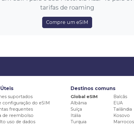
tarifas de roaming
Compre um eSIM
 Úteis
Destinos comuns
nes suportados
Global eSIM
Balcãs
e configuração do eSIM
Albânia
EUA
tas frequentes
Suíça
Tailândia
ca de reembolso
Itália
Kosovo
alto uso de dados
Turquia
Marrocos