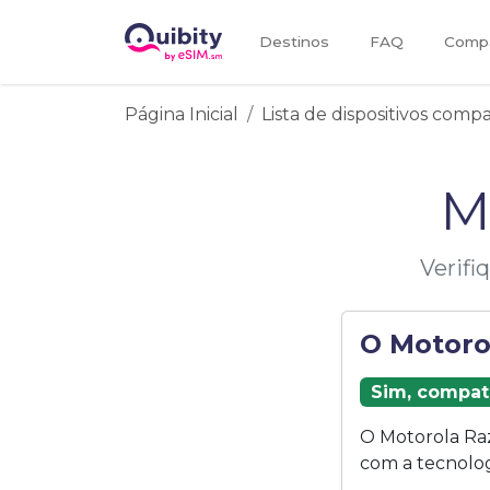
Destinos
FAQ
Compa
Página Inicial
Lista de dispositivos comp
M
Verifi
O Motoro
Sim, compat
O Motorola Ra
com a tecnolog