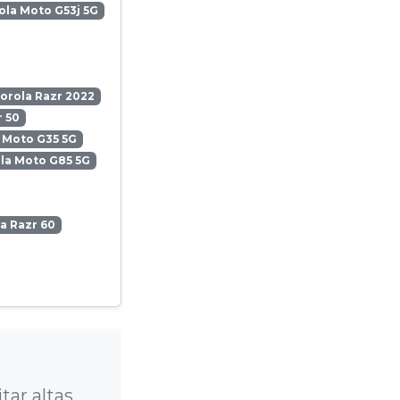
la Moto G53j 5G
orola Razr 2022
 50
 Moto G35 5G
la Moto G85 5G
a Razr 60
?
tar altas