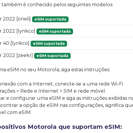
vo também é conhecido pelos seguintes modelos:
r 2022 [oneli]
eSIM suportada
r 2022 [lynkco]
eSIM suportada
r 40 [lynkco]
eSIM suportada
r 2022 [zeekr]
eSIM suportada
ma eSIM no seu Motorola, siga estas instruções:
onexão com a Internet, conecte-se a uma rede Wi-Fi.
ações > Rede e Internet > SIM e rede móvel.
r e configurar uma eSIM e siga as instruções exibidas na
contrar a opção de eSIM nas configurações, significa q
vel com eSIM.
positivos Motorola que suportam eSIM: