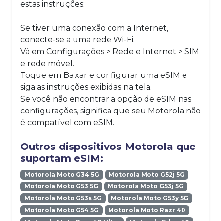
estas instruções:
Se tiver uma conexão com a Internet,
conecte-se a uma rede Wi-Fi.
Vá em Configurações > Rede e Internet > SIM
e rede móvel.
Toque em Baixar e configurar uma eSIM e
siga as instruções exibidas na tela.
Se você não encontrar a opção de eSIM nas
configurações, significa que seu Motorola não
é compatível com eSIM.
Outros dispositivos Motorola que
suportam eSIM:
Motorola Moto G34 5G
Motorola Moto G52j 5G
Motorola Moto G53 5G
Motorola Moto G53j 5G
Motorola Moto G53s 5G
Motorola Moto G53y 5G
Motorola Moto G54 5G
Motorola Moto Razr 40