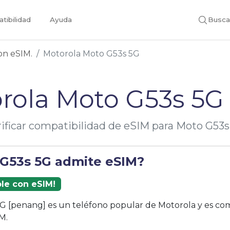
tibilidad
Ayuda
Busca
con eSIM.
Motorola Moto G53s 5G
rola Moto G53s 5G
rificar compatibilidad de eSIM para Moto G53s
 G53s 5G admite eSIM?
ble con eSIM!
G [penang] es un teléfono popular de Motorola y es com
M.