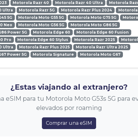
023
Motorola Razr 40
Motorola Razr 40 Ultra
Motorola Razr
0 Ultra
Motorola Razr 5G
Motorola Razr Plus 2024
Motorola
G45 5G
Motorola Moto G55 5G
Motorola Moto G75 5G
Motoro
50 Neo
Motorola Moto G56 5G
Motorola Moto G86 5G
G86 Power 5G
Motorola Edge 60
Motorola Edge 60 Fusion
0 Pro
Motorola Edge 60 Stylus
Motorola Razr 2025
Motorol
0 Ultra
Motorola Razr Plus 2025
Motorola Razr Ultra 2025
G67 Power 5G
Motorola Signature
Motorola Moto G67
¿Estas viajando al extranjero?
 eSIM para tu Motorola Moto G53s 5G para ev
elevados por roaming
Comprar una eSIM