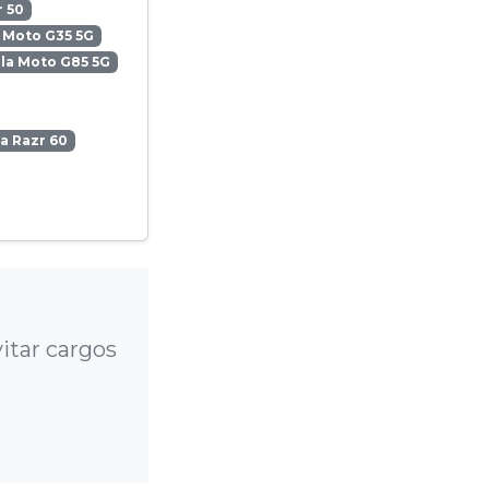
 50
 Moto G35 5G
la Moto G85 5G
a Razr 60
itar cargos