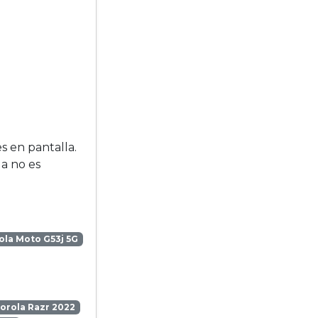
s en pantalla.
la no es
la Moto G53j 5G
orola Razr 2022