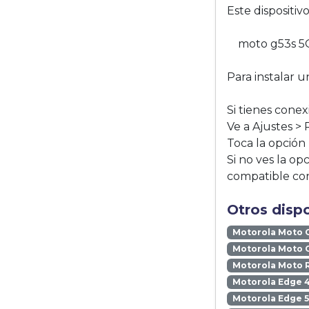
Este dispositi
moto g53s 5
Para instalar u
Si tienes conex
Ve a Ajustes > 
Toca la opción
Si no ves la op
compatible co
Otros disp
Motorola Moto 
Motorola Moto 
Motorola Moto 
Motorola Edge 
Motorola Edge 5