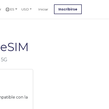
r
ES
USD
Iniciar
Inscribirse
 eSIM
 5G
patible con la