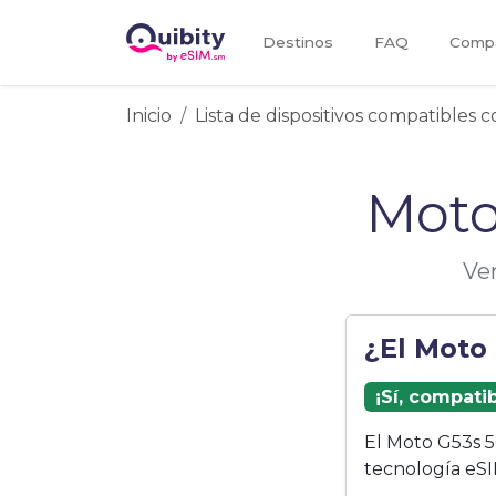
Destinos
FAQ
Compa
Inicio
Lista de dispositivos compatibles 
Moto
Ve
¿El Moto
¡Sí, compati
El Moto G53s 5
tecnología eSI