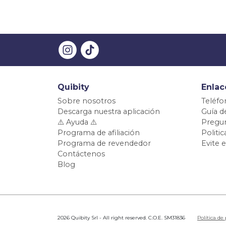
Quibity
Enlac
Sobre nosotros
Teléfo
Descarga nuestra aplicación
Guía d
⚠️ Ayuda ⚠️
Pregun
Programa de afiliación
Politi
Programa de revendedor
Evite 
Contáctenos
Blog
2026 Quibity Srl - All right reserved. C.O.E. SM31836
Política de