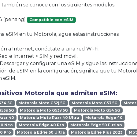
vo también se conoce con los siguientes modelos:
G [penang]
Compatible con eSIM
na eSIM en tu Motorola, sigue estas instrucciones:
ión a Internet, conéctate a una red Wi-Fi.
Red e Internet > SIM y red móvil.
 Descargar y configurar una eSIM y sigue las instruccione
ción de eSIM en la configuración, significa que tu Motoro
n eSIM.
ositivos Motorola que admiten eSIM:
G34 5G
Motorola Moto G52j 5G
Motorola Moto G53 5G
Motoro
G53s 5G
Motorola Moto G53y 5G
Motorola Moto G54 5G
Razr 40
Motorola Moto Razr 40 Ultra
Motorola Edge 40
40 Neo
Motorola Edge 40 Pro
Motorola Edge 50 Fusion
0 Pro
Motorola Edge 50 Ultra
Motorola Edge Plus 2023
Mot