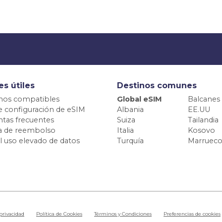
es útiles
Destinos comunes
nos compatibles
Global eSIM
Balcanes
e configuración de eSIM
Albania
EE.UU
tas frecuentes
Suiza
Tailandia
ca de reembolso
Italia
Kosovo
el uso elevado de datos
Turquía
Marrueco
 privacidad
Política de Cookies
Términos y Condiciones
Preferencias de cookies