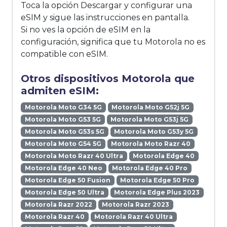
Toca la opción Descargar y configurar una
eSIM y sigue las instrucciones en pantalla.
Si no ves la opción de eSIM en la
configuración, significa que tu Motorola no es
compatible con eSIM.
Otros dispositivos Motorola que
admiten eSIM:
Motorola Moto G34 5G
Motorola Moto G52j 5G
Motorola Moto G53 5G
Motorola Moto G53j 5G
Motorola Moto G53s 5G
Motorola Moto G53y 5G
Motorola Moto G54 5G
Motorola Moto Razr 40
Motorola Moto Razr 40 Ultra
Motorola Edge 40
Motorola Edge 40 Neo
Motorola Edge 40 Pro
Motorola Edge 50 Fusion
Motorola Edge 50 Pro
Motorola Edge 50 Ultra
Motorola Edge Plus 2023
Motorola Razr 2022
Motorola Razr 2023
Motorola Razr 40
Motorola Razr 40 Ultra