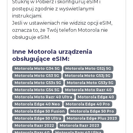
Stuknij w Pobierz i skonfiguruj eSIM i
postępuj zgodnie z wyświetlanymi
instrukcjami.
Jeśli w ustawieniach nie widzisz opcji eSIM,
oznacza to, że Twój telefon Motorola nie
obsługuje eSIM.
Inne Motorola urządzenia
obsługujące eSIM:
Motorola Moto G34 5G
Motorola Moto G52j 5G
Motorola Moto G53 5G
Motorola Moto G53j 5G
Motorola Moto G53s 5G
Motorola Moto G53y 5G
Motorola Moto G54 5G
Motorola Moto Razr 40
Motorola Moto Razr 40 Ultra
Motorola Edge 40
Motorola Edge 40 Neo
Motorola Edge 40 Pro
Motorola Edge 50 Fusion
Motorola Edge 50 Pro
Motorola Edge 50 Ultra
Motorola Edge Plus 2023
Motorola Razr 2022
Motorola Razr 2023
Motorola Razr 40
Motorola Razr 40 Ultra