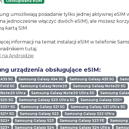
9]
Obsługiwana eSIM
ung umożliwiają posiadanie tylko jednej aktywnej eSIM
żna jednocześnie włączyć dwóch eSIM), ale możesz korzy
ną kartą SIM.
ęcej informacji na temat instalacji eSIM w telefonie Sa
oradnikiem tutaj:
M na Androidzie
ng urządzenia obsługujące eSIM:
 A35 5G
Samsung Galaxy A54 5G
Samsung Galaxy A55 5G
Sams
Fold 5G
Samsung Galaxy Note20
Samsung Galaxy Note20 5G
Note20 Ultra
Samsung Galaxy Note20 Ultra 5G
Samsung Galax
 S20 5G
Samsung Galaxy S20 Ultra 5G
Samsung Galaxy S20+
 S20+ 5G
Samsung Galaxy S21 5G
Samsung Galaxy S21 Ultra 5G
S21+ 5G
Samsung Galaxy S22
Samsung Galaxy S22 Ultra
 S22+
Samsung Galaxy S23
Samsung Galaxy S23 FE
Samsung G
 S23+
Samsung Galaxy S24
Samsung Galaxy S24 Ultra
Samsun