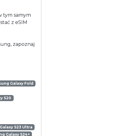
 w tym samym
stać z eSIM
msung, zapoznaj
ung Galaxy Fold
y S20
alaxy S23 Ultra
g Galaxy S24+