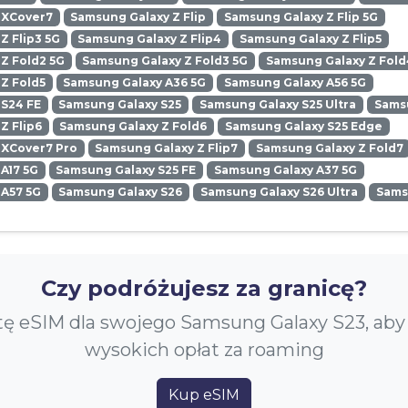
 XCover7
Samsung Galaxy Z Flip
Samsung Galaxy Z Flip 5G
Z Flip3 5G
Samsung Galaxy Z Flip4
Samsung Galaxy Z Flip5
Z Fold2 5G
Samsung Galaxy Z Fold3 5G
Samsung Galaxy Z Fold
Z Fold5
Samsung Galaxy A36 5G
Samsung Galaxy A56 5G
 S24 FE
Samsung Galaxy S25
Samsung Galaxy S25 Ultra
Samsu
Z Flip6
Samsung Galaxy Z Fold6
Samsung Galaxy S25 Edge
 XCover7 Pro
Samsung Galaxy Z Flip7
Samsung Galaxy Z Fold7
A17 5G
Samsung Galaxy S25 FE
Samsung Galaxy A37 5G
 A57 5G
Samsung Galaxy S26
Samsung Galaxy S26 Ultra
Sams
Czy podróżujesz za granicę?
tę eSIM dla swojego Samsung Galaxy S23, aby
wysokich opłat za roaming
Kup eSIM