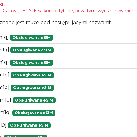
I:
Galaxy „FE” NIE są kompatybilne, poza tymi wyraźnie wymieni
znane jest także pod następującymi nazwami:
m1q]
Obsługiwana eSIM
m1q]
Obsługiwana eSIM
m1q]
Obsługiwana eSIM
m1q]
Obsługiwana eSIM
m1q]
Obsługiwana eSIM
dm1q]
Obsługiwana eSIM
dm1q]
Obsługiwana eSIM
1D]
Obsługiwana eSIM