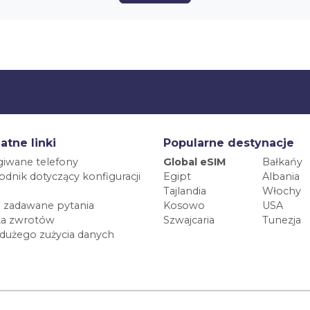
atne linki
Popularne destynacje
iwane telefony
Global eSIM
Bałkańy
dnik dotyczący konfiguracji
Egipt
Albania
Tajlandia
Włochy
 zadawane pytania
Kosowo
USA
ka zwrotów
Szwajcaria
Tunezja
 dużego zużycia danych