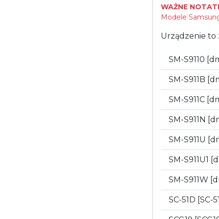
WAŻNE NOTATK
Modele Samsung 
Urządzenie to 
SM-S9110 [d
SM-S911B [d
SM-S911C [d
SM-S911N [d
SM-S911U [d
SM-S911U1 [
SM-S911W [
SC-51D [SC-5