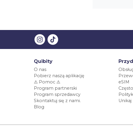
Quibity
Przyd
O nas
Obsług
Pobierz naszą aplikację
Przewo
⚠️ Pomoc ⚠️
eSIM
Program partnerski
Często
Program sprzedawcy
Polity
Skontaktuj się z nami.
Unikaj
Blog