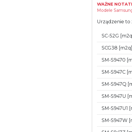
WAŻNE NOTATK
Modele Samsung 
Urządzenie to 
SC-52G [m2
SCG38 [m2q
SM-S9470 [
SM-S947C [
SM-S947Q [
SM-S947U [
SM-S947U1 
SM-S947W [