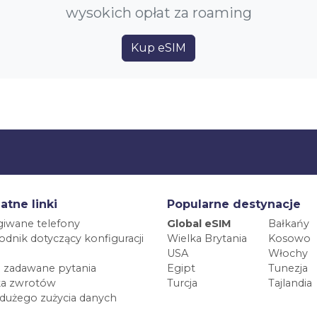
wysokich opłat za roaming
Kup eSIM
atne linki
Popularne destynacje
iwane telefony
Global eSIM
Bałkańy
dnik dotyczący konfiguracji
Wielka Brytania
Kosowo
USA
Włochy
 zadawane pytania
Egipt
Tunezja
ka zwrotów
Turcja
Tajlandia
 dużego zużycia danych