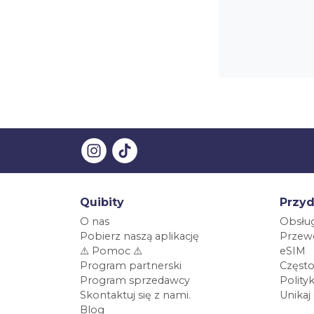
Quibity
Przyd
O nas
Obsług
Pobierz naszą aplikację
Przewo
⚠️ Pomoc ⚠️
eSIM
Program partnerski
Często
Program sprzedawcy
Polity
Skontaktuj się z nami.
Unikaj
Blog