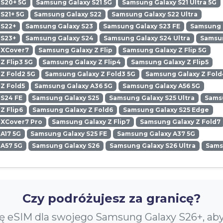
 S20+ 5G
Samsung Galaxy S21 5G
Samsung Galaxy S21 Ultra 5G
S21+ 5G
Samsung Galaxy S22
Samsung Galaxy S22 Ultra
 S22+
Samsung Galaxy S23
Samsung Galaxy S23 FE
Samsung G
 S23+
Samsung Galaxy S24
Samsung Galaxy S24 Ultra
Samsun
 XCover7
Samsung Galaxy Z Flip
Samsung Galaxy Z Flip 5G
Z Flip3 5G
Samsung Galaxy Z Flip4
Samsung Galaxy Z Flip5
Z Fold2 5G
Samsung Galaxy Z Fold3 5G
Samsung Galaxy Z Fold
Z Fold5
Samsung Galaxy A36 5G
Samsung Galaxy A56 5G
 S24 FE
Samsung Galaxy S25
Samsung Galaxy S25 Ultra
Samsu
Z Flip6
Samsung Galaxy Z Fold6
Samsung Galaxy S25 Edge
 XCover7 Pro
Samsung Galaxy Z Flip7
Samsung Galaxy Z Fold7
A17 5G
Samsung Galaxy S25 FE
Samsung Galaxy A37 5G
 A57 5G
Samsung Galaxy S26
Samsung Galaxy S26 Ultra
Sams
Czy podróżujesz za granicę?
ę eSIM dla swojego Samsung Galaxy S26+, ab