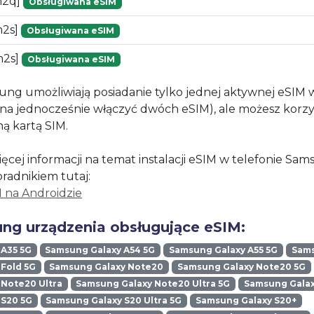
m2q]
Obsługiwana eSIM
m2s]
Obsługiwana eSIM
m2s]
Obsługiwana eSIM
ung umożliwiają posiadanie tylko jednej aktywnej eSIM
żna jednocześnie włączyć dwóch eSIM), ale możesz korzy
ną kartą SIM.
ęcej informacji na temat instalacji eSIM w telefonie Sa
oradnikiem tutaj:
M na Androidzie
ng urządzenia obsługujące eSIM:
 A35 5G
Samsung Galaxy A54 5G
Samsung Galaxy A55 5G
Sams
Fold 5G
Samsung Galaxy Note20
Samsung Galaxy Note20 5G
Note20 Ultra
Samsung Galaxy Note20 Ultra 5G
Samsung Galax
 S20 5G
Samsung Galaxy S20 Ultra 5G
Samsung Galaxy S20+