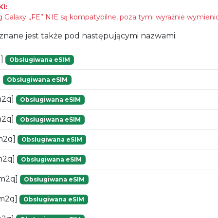
I:
Galaxy „FE” NIE są kompatybilne, poza tymi wyraźnie wymieni
znane jest także pod następującymi nazwami:
q]
Obsługiwana eSIM
]
Obsługiwana eSIM
m2q]
Obsługiwana eSIM
m2q]
Obsługiwana eSIM
m2q]
Obsługiwana eSIM
m2q]
Obsługiwana eSIM
[m2q]
Obsługiwana eSIM
m2q]
Obsługiwana eSIM