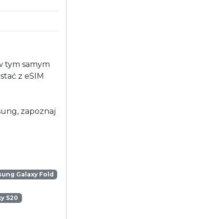
 w tym samym
stać z eSIM
msung, zapoznaj
ung Galaxy Fold
y S20