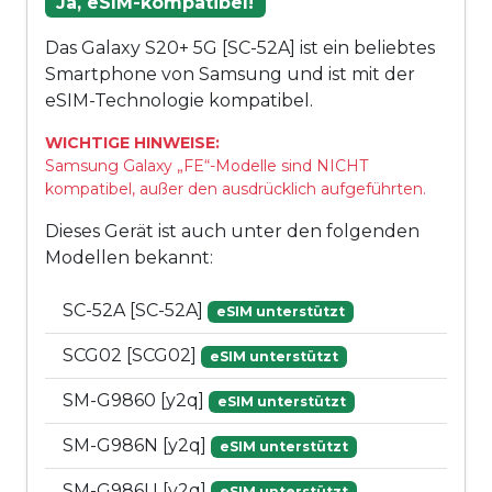
Ja, eSIM-kompatibel!
Das Galaxy S20+ 5G [SC-52A] ist ein beliebtes
Smartphone von Samsung und ist mit der
eSIM-Technologie kompatibel.
WICHTIGE HINWEISE:
Samsung Galaxy „FE“-Modelle sind NICHT
kompatibel, außer den ausdrücklich aufgeführten.
Dieses Gerät ist auch unter den folgenden
Modellen bekannt:
SC-52A [SC-52A]
eSIM unterstützt
SCG02 [SCG02]
eSIM unterstützt
SM-G9860 [y2q]
eSIM unterstützt
SM-G986N [y2q]
eSIM unterstützt
SM-G986U [y2q]
eSIM unterstützt