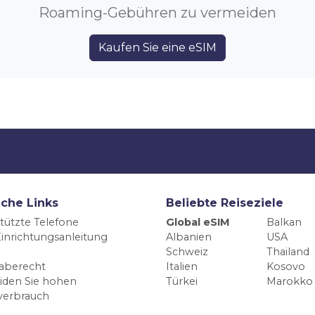
Roaming-Gebühren zu vermeiden
Kaufen Sie eine eSIM
iche Links
Beliebte Reiseziele
tützte Telefone
Global eSIM
Balkan
inrichtungsanleitung
Albanien
USA
Schweiz
Thailand
aberecht
Italien
Kosovo
iden Sie hohen
Türkei
Marokko
verbrauch