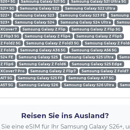
 S20+ 5G
Samsung Galaxy S21 5G
Samsung Galaxy S21 Ultra 5G
S21+ 5G
Samsung Galaxy S22
Samsung Galaxy S22 Ultra
 S22+
Samsung Galaxy S23
Samsung Galaxy S23 FE
Samsung G
 S23+
Samsung Galaxy S24
Samsung Galaxy S24 Ultra
Samsun
 XCover7
Samsung Galaxy Z Flip
Samsung Galaxy Z Flip 5G
Z Flip3 5G
Samsung Galaxy Z Flip4
Samsung Galaxy Z Flip5
Z Fold2 5G
Samsung Galaxy Z Fold3 5G
Samsung Galaxy Z Fold
Z Fold5
Samsung Galaxy A36 5G
Samsung Galaxy A56 5G
 S24 FE
Samsung Galaxy S25
Samsung Galaxy S25 Ultra
Samsu
Z Flip6
Samsung Galaxy Z Fold6
Samsung Galaxy S25 Edge
 XCover7 Pro
Samsung Galaxy Z Flip7
Samsung Galaxy Z Fold7
A17 5G
Samsung Galaxy S25 FE
Samsung Galaxy A37 5G
 A57 5G
Samsung Galaxy S26
Samsung Galaxy S26 Ultra
Sams
Reisen Sie ins Ausland?
 Sie eine eSIM für Ihr Samsung Galaxy S26+, 