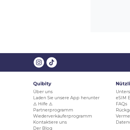
Quibity
Nützl
Über uns
Unters
Laden Sie unsere App herunter
eSIM E
⚠️ Hilfe ⚠️
FAQs
Partnerprogramm
Rückg
Wiederverkäuferprogramm
Verme
Kontaktiere uns
Daten
Der Blog