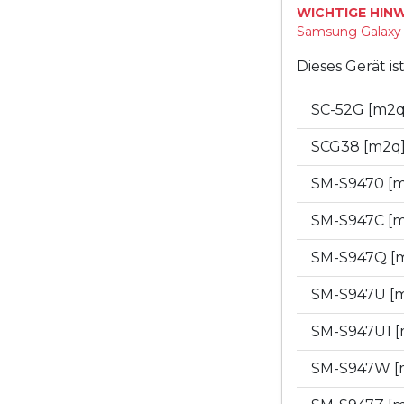
WICHTIGE HINW
Samsung Galaxy „
Dieses Gerät i
SC-52G [m2
SCG38 [m2q
SM-S9470 [
SM-S947C [
SM-S947Q [
SM-S947U [
SM-S947U1 
SM-S947W [