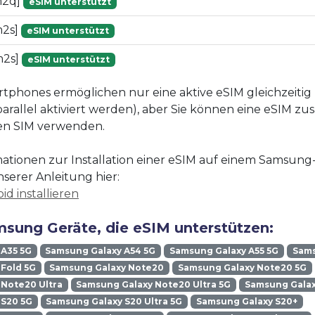
m2q]
eSIM unterstützt
m2s]
eSIM unterstützt
m2s]
eSIM unterstützt
phones ermöglichen nur eine aktive eSIM gleichzeitig 
arallel aktiviert werden), aber Sie können eine eSIM z
hen SIM verwenden.
ationen zur Installation einer eSIM auf einem Samsung
nserer Anleitung hier:
id installieren
sung Geräte, die eSIM unterstützen:
 A35 5G
Samsung Galaxy A54 5G
Samsung Galaxy A55 5G
Sams
Fold 5G
Samsung Galaxy Note20
Samsung Galaxy Note20 5G
Note20 Ultra
Samsung Galaxy Note20 Ultra 5G
Samsung Galax
 S20 5G
Samsung Galaxy S20 Ultra 5G
Samsung Galaxy S20+