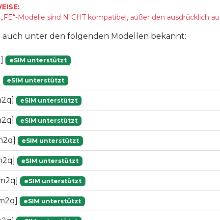
EISE:
FE“-Modelle sind NICHT kompatibel, außer den ausdrücklich au
st auch unter den folgenden Modellen bekannt:
q]
eSIM unterstützt
]
eSIM unterstützt
m2q]
eSIM unterstützt
m2q]
eSIM unterstützt
m2q]
eSIM unterstützt
m2q]
eSIM unterstützt
[m2q]
eSIM unterstützt
m2q]
eSIM unterstützt