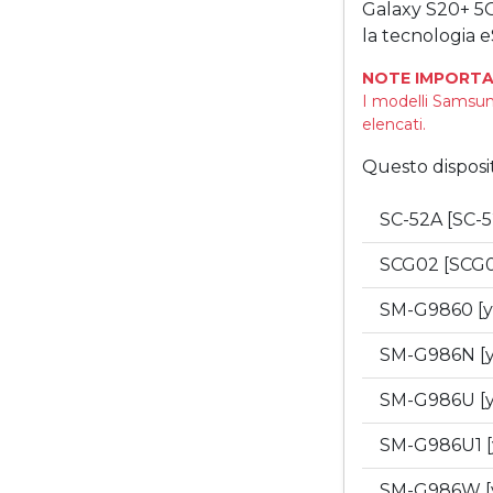
Galaxy S20+ 5
la tecnologia e
NOTE IMPORTA
I modelli Samsun
elencati.
Questo disposi
SC-52A [SC-
SCG02 [SCG
SM-G9860 [
SM-G986N [
SM-G986U [
SM-G986U1 
SM-G986W [