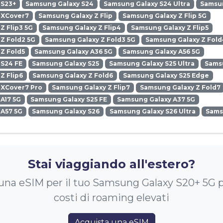
 S23+
Samsung Galaxy S24
Samsung Galaxy S24 Ultra
Samsun
 XCover7
Samsung Galaxy Z Flip
Samsung Galaxy Z Flip 5G
Z Flip3 5G
Samsung Galaxy Z Flip4
Samsung Galaxy Z Flip5
Z Fold2 5G
Samsung Galaxy Z Fold3 5G
Samsung Galaxy Z Fold
Z Fold5
Samsung Galaxy A36 5G
Samsung Galaxy A56 5G
 S24 FE
Samsung Galaxy S25
Samsung Galaxy S25 Ultra
Samsu
Z Flip6
Samsung Galaxy Z Fold6
Samsung Galaxy S25 Edge
 XCover7 Pro
Samsung Galaxy Z Flip7
Samsung Galaxy Z Fold7
A17 5G
Samsung Galaxy S25 FE
Samsung Galaxy A37 5G
 A57 5G
Samsung Galaxy S26
Samsung Galaxy S26 Ultra
Sams
Stai viaggiando all'estero?
una eSIM per il tuo Samsung Galaxy S20+ 5G p
costi di roaming elevati
Acquista una eSIM