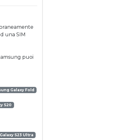
mporaneamente
ad una SIM
o Samsung puoi
ung Galaxy Fold
y S20
alaxy S23 Ultra