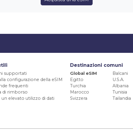
tili
Destinazioni comuni
ni supportati
Global eSIM
Balcani
alla configurazione della eSIM
Egitto
U.S.A.
de frequenti
Turchia
Albania
ca di rimborso
Marocco
Tunisia
 un elevato utilizzo di dati
Svizzera
Tailandia