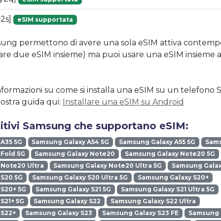
2s]
eSIM supportata
amsung permettono di avere una sola eSIM attiva conte
vare due eSIM insieme) ma puoi usare una eSIM insieme 
nformazioni su come si installa una eSIM su un telefon
nostra guida qui:
Installare una eSIM su Android
ositivi Samsung che supportano eSIM:
 A35 5G
Samsung Galaxy A54 5G
Samsung Galaxy A55 5G
Sams
Fold 5G
Samsung Galaxy Note20
Samsung Galaxy Note20 5G
Note20 Ultra
Samsung Galaxy Note20 Ultra 5G
Samsung Galax
 S20 5G
Samsung Galaxy S20 Ultra 5G
Samsung Galaxy S20+
 S20+ 5G
Samsung Galaxy S21 5G
Samsung Galaxy S21 Ultra 5G
S21+ 5G
Samsung Galaxy S22
Samsung Galaxy S22 Ultra
 S22+
Samsung Galaxy S23
Samsung Galaxy S23 FE
Samsung G