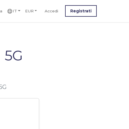
ca
IT
EUR
Accedi
Registrati
 5G
 5G