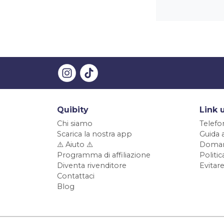
Quibity
Link u
Chi siamo
Telefo
Scarica la nostra app
Guida 
⚠️ Aiuto ⚠️
Doman
Programma di affiliazione
Politi
Diventa rivenditore
Evitare
Contattaci
Blog