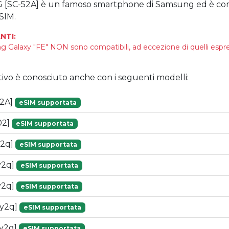
G [SC-52A] è un famoso smartphone di Samsung ed è com
SIM.
NTI:
g Galaxy "FE" NON sono compatibili, ad eccezione di quelli es
tivo è conosciuto anche con i seguenti modelli:
52A]
eSIM supportata
02]
eSIM supportata
y2q]
eSIM supportata
y2q]
eSIM supportata
y2q]
eSIM supportata
[y2q]
eSIM supportata
y2q]
eSIM supportata