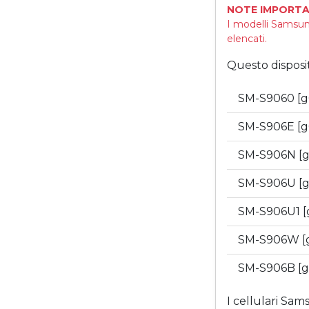
NOTE IMPORTA
I modelli Samsun
elencati.
Questo disposi
SM-S9060 [
SM-S906E [
SM-S906N [
SM-S906U [
SM-S906U1 
SM-S906W [
SM-S906B [g
I cellulari S