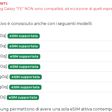
NTI:
g Galaxy "FE" NON sono compatibili, ad eccezione di quelli es
tivo è conosciuto anche con i seguenti modelli:
g0q]
eSIM supportata
g0q]
eSIM supportata
g0q]
eSIM supportata
g0q]
eSIM supportata
[g0q]
eSIM supportata
g0q]
eSIM supportata
0s]
eSIM supportata
amsung permettono di avere una sola eSIM attiva conte