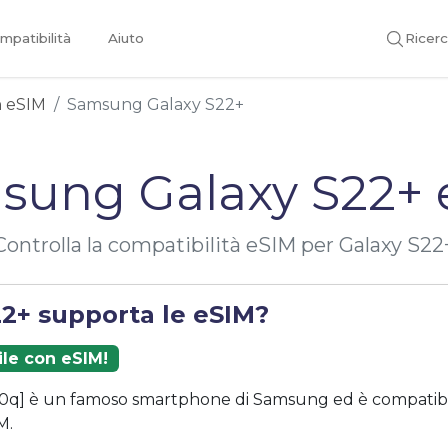
mpatibilità
Aiuto
Ricer
on eSIM
Samsung Galaxy S22+
sung Galaxy S22+ 
Controlla la compatibilità eSIM per Galaxy S22
22+ supporta le eSIM?
ile con eSIM!
0q] è un famoso smartphone di Samsung ed è compatibi
M.