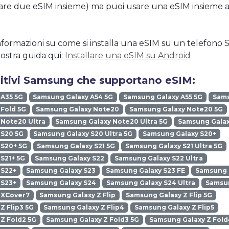
vare due eSIM insieme) ma puoi usare una eSIM insieme 
nformazioni su come si installa una eSIM su un telefon
nostra guida qui:
Installare una eSIM su Android
ositivi Samsung che supportano eSIM:
 A35 5G
Samsung Galaxy A54 5G
Samsung Galaxy A55 5G
Sams
Fold 5G
Samsung Galaxy Note20
Samsung Galaxy Note20 5G
Note20 Ultra
Samsung Galaxy Note20 Ultra 5G
Samsung Galax
 S20 5G
Samsung Galaxy S20 Ultra 5G
Samsung Galaxy S20+
 S20+ 5G
Samsung Galaxy S21 5G
Samsung Galaxy S21 Ultra 5G
S21+ 5G
Samsung Galaxy S22
Samsung Galaxy S22 Ultra
 S22+
Samsung Galaxy S23
Samsung Galaxy S23 FE
Samsung G
 S23+
Samsung Galaxy S24
Samsung Galaxy S24 Ultra
Samsun
 XCover7
Samsung Galaxy Z Flip
Samsung Galaxy Z Flip 5G
Z Flip3 5G
Samsung Galaxy Z Flip4
Samsung Galaxy Z Flip5
Z Fold2 5G
Samsung Galaxy Z Fold3 5G
Samsung Galaxy Z Fold