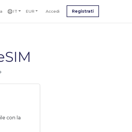
ca
IT
EUR
Accedi
Registrati
eSIM
+
le con la