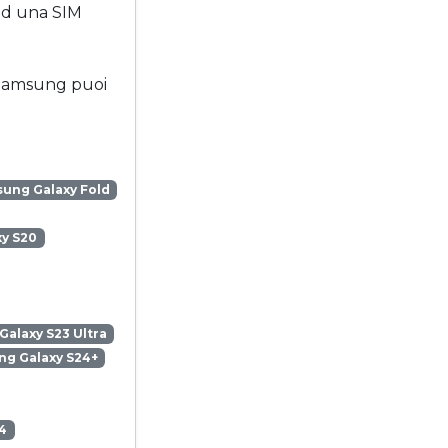
ad una SIM
o Samsung puoi
ung Galaxy Fold
y S20
alaxy S23 Ultra
g Galaxy S24+
4