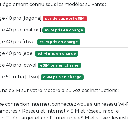
st également connu sous les modèles suivants :
ge 40 pro [fogona]
pas de support eSIM
ge 40 pro [malmo]
eSIM pris en charge
ge 40 pro [rtwo]
eSIM pris en charge
ge 40 pro [eqe]
eSIM pris en charge
ge 40 pro [ctwo]
eSIM pris en charge
e 50 ultra [ctwo]
eSIM pris en charge
une eSIM sur votre Motorola, suivez ces instructions :
ne connexion Internet, connectez-vous à un réseau Wi-F
mètres > Réseau et Internet > SIM et réseau mobile.
on Télécharger et configurer une eSIM et suivez les inst