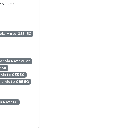
e votre
la Moto G53j 5G
orola Razr 2022
 50
 Moto G35 5G
la Moto G85 5G
a Razr 60