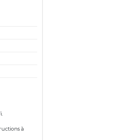
i.
ructions à