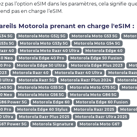
z pas l’option eSIM dans les paramètres, cela signifie qu
end pas en charge l’eSIM.
reils Motorola prenant en charge l'eSIM :
G34 5G
Motorola Moto G52j 5G
Motorola Moto G53 5G
Motoro
G53s 5G
Motorola Moto G53y 5G
Motorola Moto G54 5G
Razr 40
Motorola Moto Razr 40 Ultra
Motorola Edge 40
40 Neo
Motorola Edge 40 Pro
Motorola Edge 50 Fusion
0 Pro
Motorola Edge 50 Ultra
Motorola Edge Plus 2023
Mot
023
Motorola Razr 40
Motorola Razr 40 Ultra
Motorola Razr
0 Ultra
Motorola Razr 5G
Motorola Razr Plus 2024
Motorola
G45 5G
Motorola Moto G55 5G
Motorola Moto G75 5G
Motoro
50 Neo
Motorola Moto G56 5G
Motorola Moto G86 5G
G86 Power 5G
Motorola Edge 60
Motorola Edge 60 Fusion
0 Pro
Motorola Edge 60 Stylus
Motorola Razr 2025
Motorol
0 Ultra
Motorola Razr Plus 2025
Motorola Razr Ultra 2025
G67 Power 5G
Motorola Signature
Motorola Moto G67