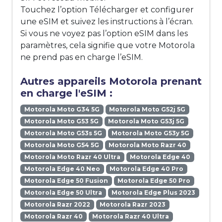
Touchez l’option Télécharger et configurer
une eSIM et suivez les instructions à l’écran.
Si vous ne voyez pas l’option eSIM dans les
paramètres, cela signifie que votre Motorola
ne prend pas en charge l’eSIM.
Autres appareils Motorola prenant
en charge l'eSIM :
Motorola Moto G34 5G
Motorola Moto G52j 5G
Motorola Moto G53 5G
Motorola Moto G53j 5G
Motorola Moto G53s 5G
Motorola Moto G53y 5G
Motorola Moto G54 5G
Motorola Moto Razr 40
Motorola Moto Razr 40 Ultra
Motorola Edge 40
Motorola Edge 40 Neo
Motorola Edge 40 Pro
Motorola Edge 50 Fusion
Motorola Edge 50 Pro
Motorola Edge 50 Ultra
Motorola Edge Plus 2023
Motorola Razr 2022
Motorola Razr 2023
Motorola Razr 40
Motorola Razr 40 Ultra