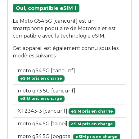
Oui, compatible eSIM !
Le Moto G54 5G [cancunf] est un
smartphone populaire de Motorola et est
compatible avec la technologie eSIM.
Cet appareil est également connu sous les
modèles suivants :
moto g54 5G [cancunf]
eSIM pris en charge
moto g73 5G [cancunf]
eSIM pris en charge
XT2343-3 [cancunf]
eSIM pris en charge
moto g54 5G [taipei]
eSIM pris en charge
moto g54 5G [bogota]
eSIM pris en charge