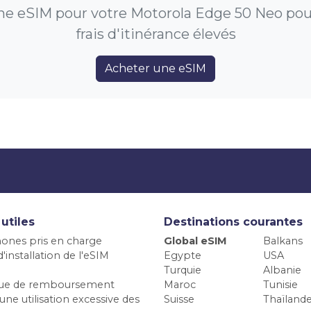
e eSIM pour votre Motorola Edge 50 Neo pour
frais d'itinérance élevés
Acheter une eSIM
 utiles
Destinations courantes
ones pris en charge
Global eSIM
Balkans
'installation de l'eSIM
Egypte
USA
Turquie
Albanie
ique de remboursement
Maroc
Tunisie
une utilisation excessive des
Suisse
Thaïland