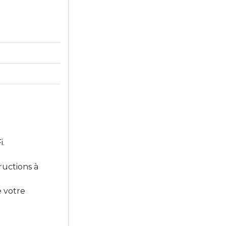
i.
ructions à
e votre