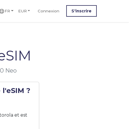
FR
EUR
Connexion
S'inscrire
 eSIM
50 Neo
l'eSIM ?
orola et est