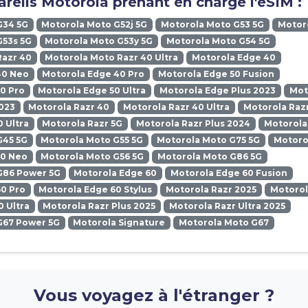
reils Motorola prenant en charge l'eSIM :
G34 5G
Motorola Moto G52j 5G
Motorola Moto G53 5G
Motoro
G53s 5G
Motorola Moto G53y 5G
Motorola Moto G54 5G
Razr 40
Motorola Moto Razr 40 Ultra
Motorola Edge 40
40 Neo
Motorola Edge 40 Pro
Motorola Edge 50 Fusion
0 Pro
Motorola Edge 50 Ultra
Motorola Edge Plus 2023
Mot
023
Motorola Razr 40
Motorola Razr 40 Ultra
Motorola Razr
0 Ultra
Motorola Razr 5G
Motorola Razr Plus 2024
Motorola
G45 5G
Motorola Moto G55 5G
Motorola Moto G75 5G
Motoro
50 Neo
Motorola Moto G56 5G
Motorola Moto G86 5G
G86 Power 5G
Motorola Edge 60
Motorola Edge 60 Fusion
0 Pro
Motorola Edge 60 Stylus
Motorola Razr 2025
Motorol
0 Ultra
Motorola Razr Plus 2025
Motorola Razr Ultra 2025
G67 Power 5G
Motorola Signature
Motorola Moto G67
Vous voyagez à l'étranger ?