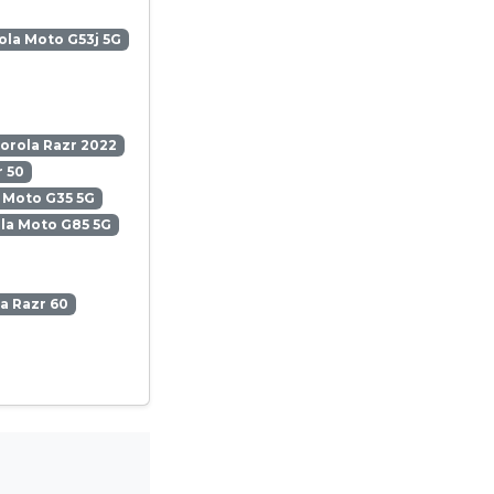
la Moto G53j 5G
orola Razr 2022
 50
 Moto G35 5G
la Moto G85 5G
a Razr 60