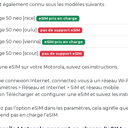
st également connu sous les modèles suivants :
e 50 neo [nice]
eSIM pris en charge
ge 50 neo [oulu]
pas de support eSIM
ge 50 neo [vienna]
eSIM pris en charge
ge 50 neo [scout]
pas de support eSIM
une eSIM sur votre Motorola, suivez ces instructions :
ne connexion Internet, connectez-vous à un réseau Wi-F
mètres > Réseau et Internet > SIM et réseau mobile.
on Télécharger et configurer une eSIM et suivez les inst
z pas l’option eSIM dans les paramètres, cela signifie qu
end pas en charge l’eSIM.