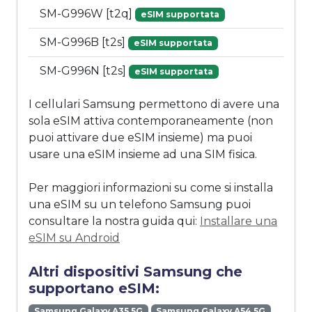
SM-G996W [t2q]
eSIM supportata
SM-G996B [t2s]
eSIM supportata
SM-G996N [t2s]
eSIM supportata
I cellulari Samsung permettono di avere una
sola eSIM attiva contemporaneamente (non
puoi attivare due eSIM insieme) ma puoi
usare una eSIM insieme ad una SIM fisica.
Per maggiori informazioni su come si installa
una eSIM su un telefono Samsung puoi
consultare la nostra guida qui:
Installare una
eSIM su Android
Altri dispositivi Samsung che
supportano eSIM:
Samsung Galaxy A35 5G
Samsung Galaxy A54 5G