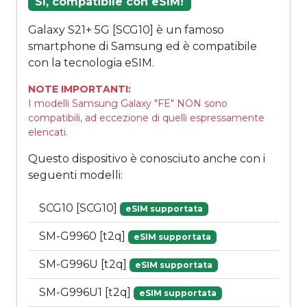
Sì, compatibile con eSIM!
Galaxy S21+ 5G [SCG10] è un famoso
smartphone di Samsung ed è compatibile
con la tecnologia eSIM.
NOTE IMPORTANTI:
I modelli Samsung Galaxy "FE" NON sono
compatibili, ad eccezione di quelli espressamente
elencati.
Questo dispositivo è conosciuto anche con i
seguenti modelli:
SCG10 [SCG10]
eSIM supportata
SM-G9960 [t2q]
eSIM supportata
SM-G996U [t2q]
eSIM supportata
SM-G996U1 [t2q]
eSIM supportata