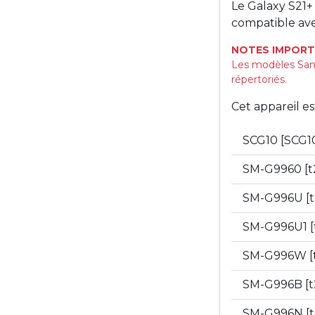
Le Galaxy S21+
compatible ave
NOTES IMPORT
Les modèles Sam
répertoriés.
Cet appareil e
SCG10 [SCG1
SM-G9960 [t
SM-G996U [
SM-G996U1 [
SM-G996W [
SM-G996B [t
SM-G996N [t