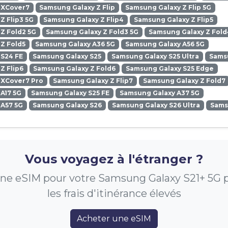
 XCover7
Samsung Galaxy Z Flip
Samsung Galaxy Z Flip 5G
Z Flip3 5G
Samsung Galaxy Z Flip4
Samsung Galaxy Z Flip5
Z Fold2 5G
Samsung Galaxy Z Fold3 5G
Samsung Galaxy Z Fold
Z Fold5
Samsung Galaxy A36 5G
Samsung Galaxy A56 5G
 S24 FE
Samsung Galaxy S25
Samsung Galaxy S25 Ultra
Samsu
Z Flip6
Samsung Galaxy Z Fold6
Samsung Galaxy S25 Edge
 XCover7 Pro
Samsung Galaxy Z Flip7
Samsung Galaxy Z Fold7
A17 5G
Samsung Galaxy S25 FE
Samsung Galaxy A37 5G
 A57 5G
Samsung Galaxy S26
Samsung Galaxy S26 Ultra
Sams
Vous voyagez à l'étranger ?
ne eSIM pour votre Samsung Galaxy S21+ 5G p
les frais d'itinérance élevés
Acheter une eSIM