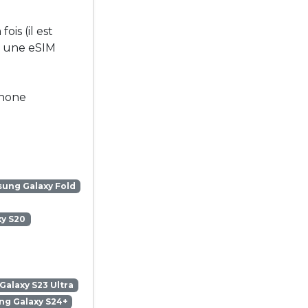
is (il est
r une eSIM
phone
ung Galaxy Fold
y S20
alaxy S23 Ultra
g Galaxy S24+