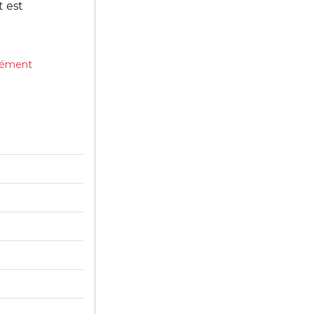
 est
ssément