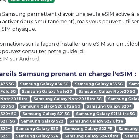
 Samsung permettent d’avoir une seule eSIM active à la fo
n activer deux simultanément), mais vous pouvez utilise
 SIM physique.
formations sur la façon d’installer une eSIM sur un télé
pouvez consulter notre guide ici :
eSIM sur Android
areils Samsung prenant en charge l'eSIM :
 A35 5G
Samsung Galaxy A54 5G
Samsung Galaxy A55 5G
Sams
Fold 5G
Samsung Galaxy Note20
Samsung Galaxy Note20 5G
Note20 Ultra
Samsung Galaxy Note20 Ultra 5G
Samsung Galax
 S20 5G
Samsung Galaxy S20 Ultra 5G
Samsung Galaxy S20+
 S20+ 5G
Samsung Galaxy S21 5G
Samsung Galaxy S21 Ultra 5G
S21+ 5G
Samsung Galaxy S22
Samsung Galaxy S22 Ultra
 S22+
Samsung Galaxy S23
Samsung Galaxy S23 FE
Samsung G
 S23+
Samsung Galaxy S24
Samsung Galaxy S24 Ultra
Samsun