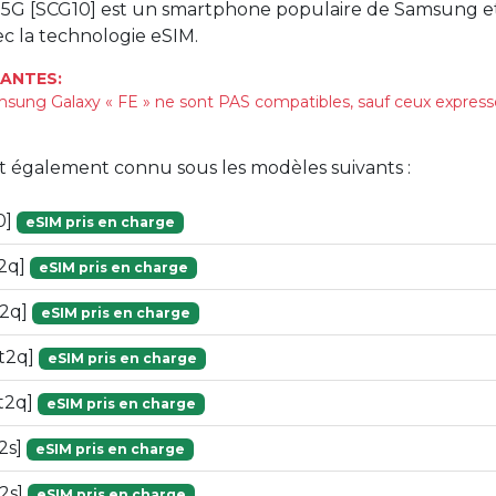
 5G [SCG10] est un smartphone populaire de Samsung et
c la technologie eSIM.
ANTES:
sung Galaxy « FE » ne sont PAS compatibles, sauf ceux expre
st également connu sous les modèles suivants :
0]
eSIM pris en charge
2q]
eSIM pris en charge
t2q]
eSIM pris en charge
t2q]
eSIM pris en charge
t2q]
eSIM pris en charge
2s]
eSIM pris en charge
2s]
eSIM pris en charge