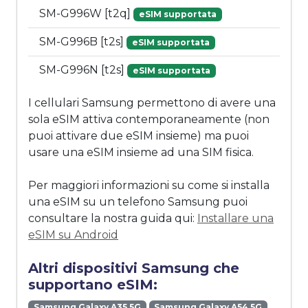
SM-G996W [t2q]
eSIM supportata
SM-G996B [t2s]
eSIM supportata
SM-G996N [t2s]
eSIM supportata
I cellulari Samsung permettono di avere una
sola eSIM attiva contemporaneamente (non
puoi attivare due eSIM insieme) ma puoi
usare una eSIM insieme ad una SIM fisica.
Per maggiori informazioni su come si installa
una eSIM su un telefono Samsung puoi
consultare la nostra guida qui:
Installare una
eSIM su Android
Altri dispositivi Samsung che
supportano eSIM:
Samsung Galaxy A35 5G
Samsung Galaxy A54 5G