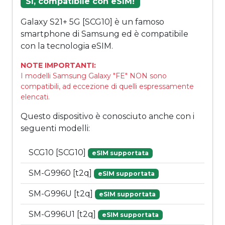
Sì, compatibile con eSIM!
Galaxy S21+ 5G [SCG10] è un famoso
smartphone di Samsung ed è compatibile
con la tecnologia eSIM.
NOTE IMPORTANTI:
I modelli Samsung Galaxy "FE" NON sono
compatibili, ad eccezione di quelli espressamente
elencati.
Questo dispositivo è conosciuto anche con i
seguenti modelli:
SCG10 [SCG10]
eSIM supportata
SM-G9960 [t2q]
eSIM supportata
SM-G996U [t2q]
eSIM supportata
SM-G996U1 [t2q]
eSIM supportata