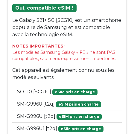
Oui, compatible eSIM !
Le Galaxy S21+ 5G [SCG10] est un smartphone
populaire de Samsung et est compatible
avec la technologie eSIM.
NOTES IMPORTANTES:
Les modèles Samsung Galaxy « FE » ne sont PAS
compatibles, sauf ceux expressément répertoriés.
Cet appareil est également connu sous les
modèles suivants :
SCG10 [SCG10]
eSIM pris en charge
SM-G9960 [t2q]
eSIM pris en charge
SM-G996U [t2q]
eSIM pris en charge
SM-G996U1 [t2q]
eSIM pris en charge