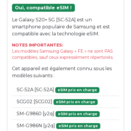
Oui, compatible eSIM !
Le Galaxy S20+ 5G [SC-52A] est un
smartphone populaire de Samsung et est
compatible avec la technologie eSIM.
NOTES IMPORTANTES:
Les modèles Samsung Galaxy « FE » ne sont PAS
compatibles, sauf ceux expressément répertoriés.
Cet appareil est également connu sous les
modèles suivants :
SC-52A [SC-52A]
eSIM pris en charge
SCG02 [SCG02]
eSIM pris en charge
SM-G9860 [y2q]
eSIM pris en charge
SM-G986N [y2q]
eSIM pris en charge