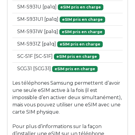
SM-S931U [pa1q]
eSIM pris en charge
SM-S931U1 [pa1q]
eSIM pris en charge
SM-S931W [pa1q]
eSIM pris en charge
SM-S931Z [pa1q]
eSIM pris en charge
SC-51F [SC-51F]
eSIM pris en charge
SCG31 [SCG31]
eSIM pris en charge
Les téléphones Samsung permettent d’avoir
une seule eSIM active à la fois (il est
impossible d’en activer deux simultanément),
mais vous pouvez utiliser une eSIM avec une
carte SIM physique.
Pour plus d’informations sur la façon
d’installer une eSIM sur un téléphone