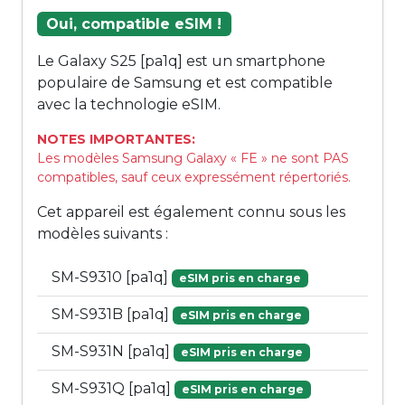
Oui, compatible eSIM !
Le Galaxy S25 [pa1q] est un smartphone
populaire de Samsung et est compatible
avec la technologie eSIM.
NOTES IMPORTANTES:
Les modèles Samsung Galaxy « FE » ne sont PAS
compatibles, sauf ceux expressément répertoriés.
Cet appareil est également connu sous les
modèles suivants :
SM-S9310 [pa1q]
eSIM pris en charge
SM-S931B [pa1q]
eSIM pris en charge
SM-S931N [pa1q]
eSIM pris en charge
SM-S931Q [pa1q]
eSIM pris en charge