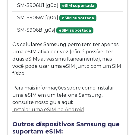
SM-S906U1 [g0q]
eSIM suportada
SM-S906W [g0q]
eSIM suportada
SM-S906B [g0s]
eSIM suportada
Os celulares Samsung permitem ter apenas
uma eSIM ativa por vez (não é possível ter
duas eSIMs ativas simultaneamente), mas
você pode usar uma eSIM junto com um SIM
físico.
Para mais informações sobre como instalar
uma eSIM em um telefone Samsung,
consulte nosso guia aqui:
Instalar uma eSIM no Android
Outros dispositivos Samsung que
suportam eSIM: