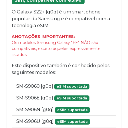
Sim, compatível com eSIM!
O Galaxy S22+ [g0q] é um smartphone
popular da Samsung e é compatível com a
tecnologia eSIM.
ANOTAÇÕES IMPORTANTES:
Os modelos Samsung Galaxy "FE" NÃO são
compatíveis, exceto aqueles expressamente
listados.
Este dispositivo também é conhecido pelos
seguintes modelos:
SM-S9060 [g0q]
eSIM suportada
SM-S906E [g0q]
eSIM suportada
SM-S906N [g0q]
eSIM suportada
SM-S906U [g0q]
eSIM suportada