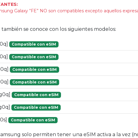
ANTES:
sung Galaxy “FE” NO son compatibles excepto aquellos expre
vo también se conoce con los siguientes modelos:
g0q]
Compatible con eSIM
g0q]
Compatible con eSIM
g0q]
Compatible con eSIM
g0q]
Compatible con eSIM
[g0q]
Compatible con eSIM
g0q]
Compatible con eSIM
0s]
Compatible con eSIM
Samsung solo permiten tener una eSIM activa a la vez (