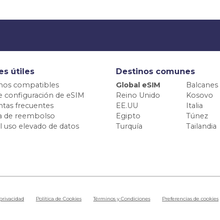
es útiles
Destinos comunes
nos compatibles
Global eSIM
Balcanes
e configuración de eSIM
Reino Unido
Kosovo
tas frecuentes
EE.UU
Italia
ca de reembolso
Egipto
Túnez
el uso elevado de datos
Turquía
Tailandia
 privacidad
Política de Cookies
Términos y Condiciones
Preferencias de cookies