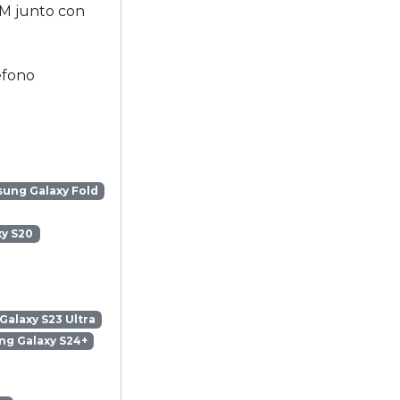
IM junto con
éfono
ung Galaxy Fold
y S20
alaxy S23 Ultra
g Galaxy S24+