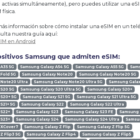
 activas simultáneamente), pero puedes utilizar una eS
física.
ás información sobre cómo instalar una eSIM en un tel
lta nuestra guía aquí:
SIM en Android
ositivos Samsung que admiten eSIM:
 A35 5G
Samsung Galaxy A54 5G
Samsung Galaxy A55 5G
Sams
Fold 5G
Samsung Galaxy Note20
Samsung Galaxy Note20 5G
Note20 Ultra
Samsung Galaxy Note20 Ultra 5G
Samsung Galax
 S20 5G
Samsung Galaxy S20 Ultra 5G
Samsung Galaxy S20+
 S20+ 5G
Samsung Galaxy S21 5G
Samsung Galaxy S21 Ultra 5G
S21+ 5G
Samsung Galaxy S22
Samsung Galaxy S22 Ultra
 S22+
Samsung Galaxy S23
Samsung Galaxy S23 FE
Samsung G
 S23+
Samsung Galaxy S24
Samsung Galaxy S24 Ultra
Samsun
 XCover7
Samsung Galaxy Z Flip
Samsung Galaxy Z Flip 5G
Z Flip3 5G
Samsung Galaxy Z Flip4
Samsung Galaxy Z Flip5