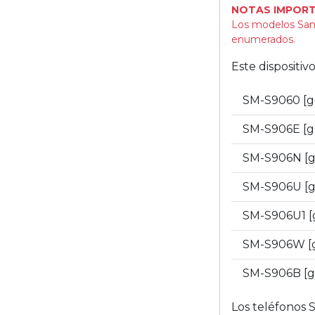
NOTAS IMPORT
Los modelos Sam
enumerados.
Este dispositi
SM-S9060 [
SM-S906E [
SM-S906N [
SM-S906U [
SM-S906U1 
SM-S906W [
SM-S906B [g
Los teléfonos 