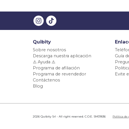
Quibity
Enlac
Sobre nosotros
Teléfo
Descarga nuestra aplicación
Guía d
⚠️ Ayuda ⚠️
Pregun
Programa de afiliación
Politi
Programa de revendedor
Evite 
Contáctenos
Blog
2026 Quibity Srl - All right reserved. C.O.E. SM31836
Política de