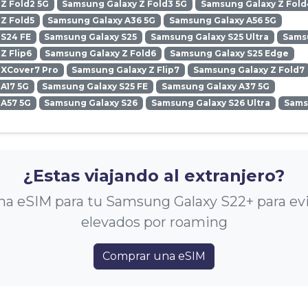
Z Fold2 5G
Samsung Galaxy Z Fold3 5G
Samsung Galaxy Z Fold
Z Fold5
Samsung Galaxy A36 5G
Samsung Galaxy A56 5G
 S24 FE
Samsung Galaxy S25
Samsung Galaxy S25 Ultra
Samsu
Z Flip6
Samsung Galaxy Z Fold6
Samsung Galaxy S25 Edge
 XCover7 Pro
Samsung Galaxy Z Flip7
Samsung Galaxy Z Fold7
A17 5G
Samsung Galaxy S25 FE
Samsung Galaxy A37 5G
 A57 5G
Samsung Galaxy S26
Samsung Galaxy S26 Ultra
Sams
¿Estas viajando al extranjero?
a eSIM para tu Samsung Galaxy S22+ para evi
elevados por roaming
Comprar una eSIM