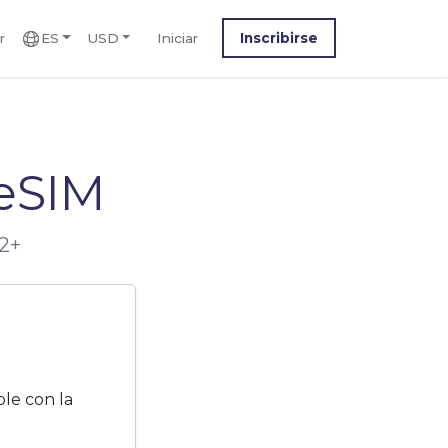
r
ES
USD
Iniciar
Inscribirse
eSIM
22+
le con la