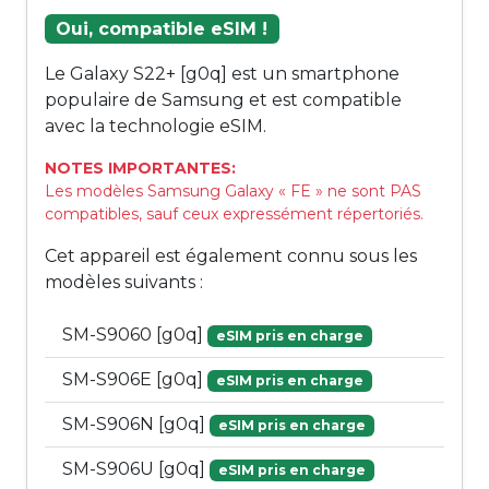
Oui, compatible eSIM !
Le Galaxy S22+ [g0q] est un smartphone
populaire de Samsung et est compatible
avec la technologie eSIM.
NOTES IMPORTANTES:
Les modèles Samsung Galaxy « FE » ne sont PAS
compatibles, sauf ceux expressément répertoriés.
Cet appareil est également connu sous les
modèles suivants :
SM-S9060 [g0q]
eSIM pris en charge
SM-S906E [g0q]
eSIM pris en charge
SM-S906N [g0q]
eSIM pris en charge
SM-S906U [g0q]
eSIM pris en charge