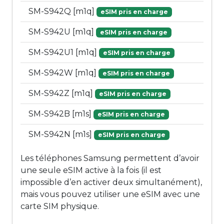
SM-S942Q [m1q]
eSIM pris en charge
SM-S942U [m1q]
eSIM pris en charge
SM-S942U1 [m1q]
eSIM pris en charge
SM-S942W [m1q]
eSIM pris en charge
SM-S942Z [m1q]
eSIM pris en charge
SM-S942B [m1s]
eSIM pris en charge
SM-S942N [m1s]
eSIM pris en charge
Les téléphones Samsung permettent d’avoir
une seule eSIM active à la fois (il est
impossible d’en activer deux simultanément),
mais vous pouvez utiliser une eSIM avec une
carte SIM physique.