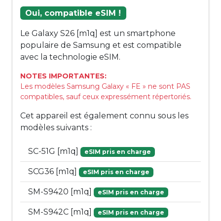
Oui, compatible eSIM !
Le Galaxy S26 [m1q] est un smartphone
populaire de Samsung et est compatible
avec la technologie eSIM.
NOTES IMPORTANTES:
Les modèles Samsung Galaxy « FE » ne sont PAS
compatibles, sauf ceux expressément répertoriés.
Cet appareil est également connu sous les
modèles suivants :
SC-51G [m1q]
eSIM pris en charge
SCG36 [m1q]
eSIM pris en charge
SM-S9420 [m1q]
eSIM pris en charge
SM-S942C [m1q]
eSIM pris en charge