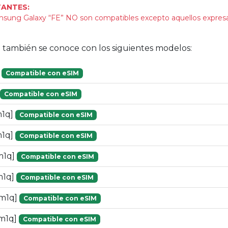
ANTES:
sung Galaxy “FE” NO son compatibles excepto aquellos expre
vo también se conoce con los siguientes modelos:
]
Compatible con eSIM
Compatible con eSIM
m1q]
Compatible con eSIM
m1q]
Compatible con eSIM
m1q]
Compatible con eSIM
m1q]
Compatible con eSIM
[m1q]
Compatible con eSIM
m1q]
Compatible con eSIM