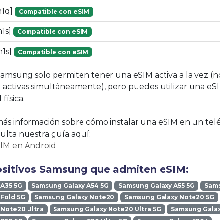
m1q]
Compatible con eSIM
1s]
Compatible con eSIM
1s]
Compatible con eSIM
Samsung solo permiten tener una eSIM activa a la vez (
 activas simultáneamente), pero puedes utilizar una eS
física.
ás información sobre cómo instalar una eSIM en un tel
lta nuestra guía aquí:
SIM en Android
ositivos Samsung que admiten eSIM:
 A35 5G
Samsung Galaxy A54 5G
Samsung Galaxy A55 5G
Sams
Fold 5G
Samsung Galaxy Note20
Samsung Galaxy Note20 5G
Note20 Ultra
Samsung Galaxy Note20 Ultra 5G
Samsung Galax