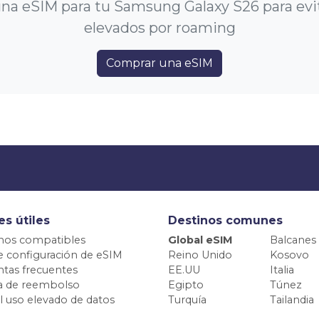
a eSIM para tu Samsung Galaxy S26 para evi
elevados por roaming
Comprar una eSIM
es útiles
Destinos comunes
nos compatibles
Global eSIM
Balcanes
e configuración de eSIM
Reino Unido
Kosovo
tas frecuentes
EE.UU
Italia
ca de reembolso
Egipto
Túnez
el uso elevado de datos
Turquía
Tailandia