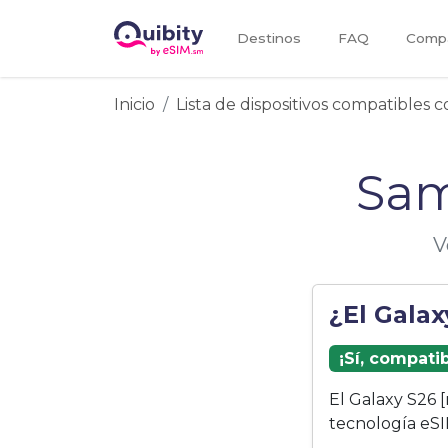
Destinos
FAQ
Compa
Inicio
Lista de dispositivos compatibles 
Sam
V
¿El Gala
¡Sí, compati
El Galaxy S26 
tecnología eSI