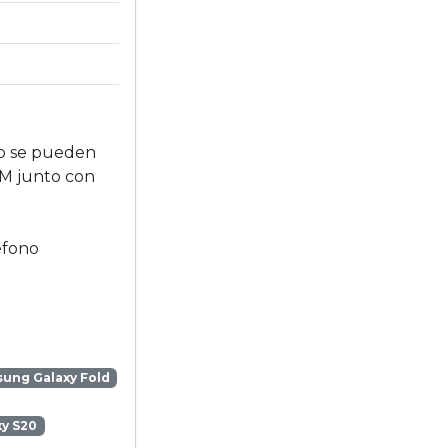
no se pueden
IM junto con
éfono
ung Galaxy Fold
y S20