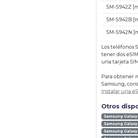
SM-S942Z [
SM-S942B [m
SM-S942N [m
Los teléfonos 
tener dos eSIM
una tarjeta SIM 
Para obtener m
Samsung, consu
Instalar una e
Otros disp
Samsung Galaxy
Samsung Galaxy 
Samsung Galaxy 