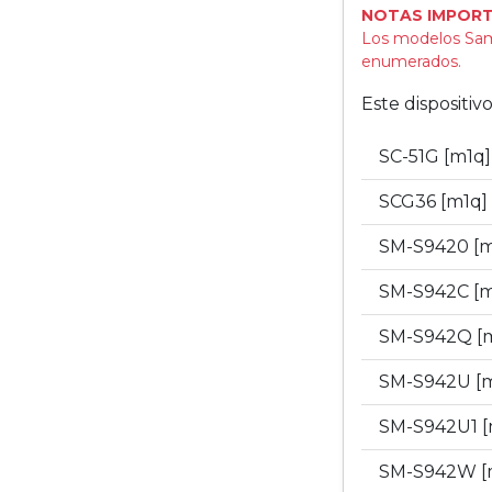
NOTAS IMPORT
Los modelos Sam
enumerados.
Este dispositi
SC-51G [m1q
SCG36 [m1q]
SM-S9420 [
SM-S942C [
SM-S942Q [
SM-S942U [
SM-S942U1 
SM-S942W [