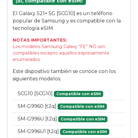
¡Sí, compatible con eSIM!
El Galaxy S21+ 5G [SCG10] es un teléfono
popular de Samsung y es compatible con la
tecnología eSIM.
NOTAS IMPORTANTES:
Los modelos Samsung Galaxy “FE” NO son
compatibles excepto aquellos expresamente
enumerados.
Este dispositivo también se conoce con los
siguientes modelos:
SCG10 [SCG10]
Compatible con eSIM
SM-G9960 [t2q]
Compatible con eSIM
SM-G996U [t2q]
Compatible con eSIM
SM-G996U1 [t2q]
Compatible con eSIM