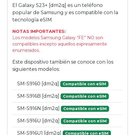
El Galaxy S23+ [dm2q] es un teléfono
popular de Samsung y es compatible con la
tecnología eSIM.
NOTAS IMPORTANTES:
Los modelos Samsung Galaxy “FE” NO son
compatibles excepto aquellos expresamente
enumerados.
Este dispositivo también se conoce con los
siguientes modelos:
SM-S9160 [dm2q]
Compatible con eSIM
SM-S916B [dm2q]
Compatible con eSIM
SM-S916N [dm2q]
Compatible con eSIM
SM-S916U [dm2q]
Compatible con eSIM
SM-S916U1 [dm2q]
Compatible con eSIM